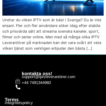
Undrar du vilken IPTV som är bäst i Sverige? Du är inte
ensam. Fler och fler användare söker idag efter stabila
och prisvärda sätt att streama svenska kanaler, sport,
filmer och serier online. Men med så många olika IPTV
Leverantörer på marknaden kan det vara svårt att veta
vilken tjänst som verkligen erbjuder den bästa […]
kontakta oss!
support@iptvleverantörer.com
+44 7491344960
Terms
Integritetspolicy