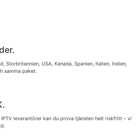
der.
nd, Storbritannien, USA, Kanada, Spanien, Italien, Indien,
och samma paket.
K.
PTV leverantörer kan du prova tjänsten helt riskfritt – vi
jd.