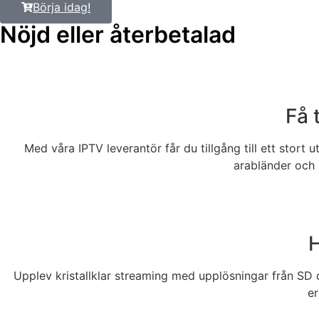
Börja idag!
Nöjd eller återbetalad​
Få 
Med våra IPTV leverantör får du tillgång till ett stort u
arabländer och 
H
Upplev kristallklar streaming med upplösningar från SD oc
er