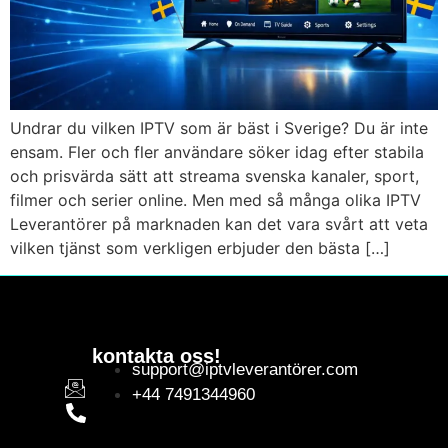
Undrar du vilken IPTV som är bäst i Sverige? Du är inte
ensam. Fler och fler användare söker idag efter stabila
och prisvärda sätt att streama svenska kanaler, sport,
filmer och serier online. Men med så många olika IPTV
Leverantörer på marknaden kan det vara svårt att veta
vilken tjänst som verkligen erbjuder den bästa […]
kontakta oss!
support@iptvleverantörer.com
+44 7491344960