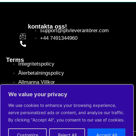
kontakta oss!
support@iptvleverantörer.com
+44 7491344960
Terms
Integritetspolicy
Återbetalningspolicy
Allmanna Villkor
We value your privacy
Säkra betalningar
We use cookies to enhance your browsing experience,
serve personalized ads or content, and analyze our traffic.
By clicking "Accept All", you consent to our use of cookies.
SV
Customize
Reject All
Accept All